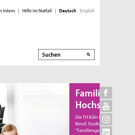
n intern
Hilfe im Notfall
English
|
|
Deutsch
Suche
Familiengerechte
Hochschule
Die TH Köln fördert die Vereinbarkeit von Familie,
Beruf, Studium und Karriere und wurde 2011 als
"Familiengerechte Hochschule" zertifiziert.