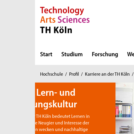
Direkt zur Hauptnavigation
Direkt zur Subnavigation
Direkt zum Inhalt
Direkt zum Fußbereich
Start
Studium
Forschung
We
Sie
Hochschule
/
Profil
/
Karriere an der TH Köln
/
sind
hier:
nd
ur
t Lernen in
teresse der
chhaltige