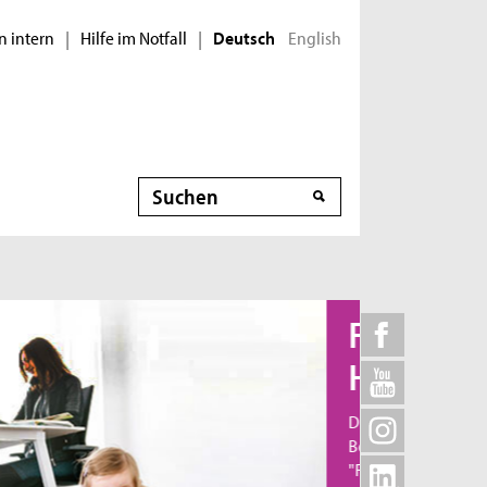
n intern
Hilfe im Notfall
English
|
|
Deutsch
Suche
Familiengerechte
Hochschule
Die TH Köln fördert die Vereinbarkeit von Familie,
Beruf, Studium und Karriere und wurde 2011 als
"Familiengerechte Hochschule" zertifiziert.