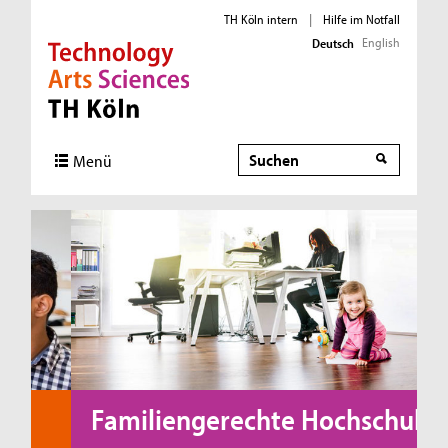
TH Köln intern
|
Hilfe im Notfall
English
Deutsch
Direkt zur Hauptnavigation
Direkt zur Subnavigation
Direkt zum Inhalt
Direkt zum Fußbereich
Suche
Menü
Familiengerechte Hochschule