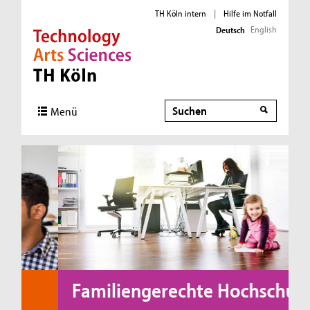
TH Köln intern
|
Hilfe im Notfall
English
Deutsch
Direkt zur Hauptnavigation
Direkt zur Subnavigation
Direkt zum Inhalt
Direkt zum Fußbereich
Suche
Menü
Familiengerechte Hochschule