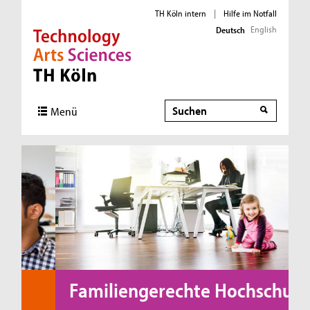
TH Köln intern
|
Hilfe im Notfall
English
Deutsch
Direkt zur Hauptnavigation
Direkt zur Subnavigation
Direkt zum Inhalt
Direkt zum Fußbereich
Suche
Menü
Familiengerechte Hochschule