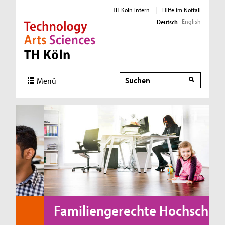
TH Köln intern
|
Hilfe im Notfall
English
Deutsch
Direkt zur Hauptnavigation
Direkt zur Subnavigation
Direkt zum Inhalt
Direkt zum Fußbereich
Suche
Menü
Familiengerechte Hochschule