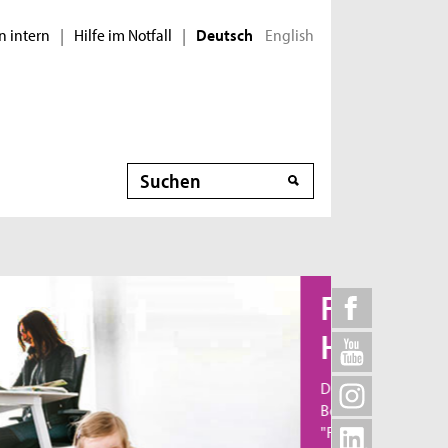
n intern
Hilfe im Notfall
English
|
|
Deutsch
Suche
Familiengerechte
Hochschule
Die TH Köln fördert die Vereinbarkeit von Familie,
Beruf, Studium und Karriere und wurde 2011 als
"Familiengerechte Hochschule" zertifiziert.