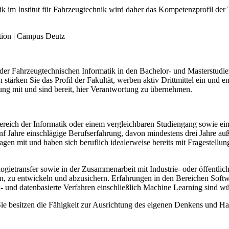
tik im Institut für Fahrzeugtechnik wird daher das Kompetenzprofil de
ktion | Campus Deutz
der Fahrzeugtechnischen Informatik in den Bachelor- und Masterstudien
 stärken Sie das Profil der Fakultät, werben aktiv Drittmittel ein und 
tung mit und sind bereit, hier Verantwortung zu übernehmen.
eich der Informatik oder einem vergleichbaren Studiengang sowie eine 
f Jahre einschlägige Berufserfahrung, davon mindestens drei Jahre au
en mit und haben sich beruflich idealerweise bereits mit Fragestellu
gietransfer sowie in der Zusammenarbeit mit Industrie- oder öffentlich
, zu entwickeln und abzusichern. Erfahrungen in den Bereichen Softwa
n- und datenbasierte Verfahren einschließlich Machine Learning sind w
ie besitzen die Fähigkeit zur Ausrichtung des eigenen Denkens und Han